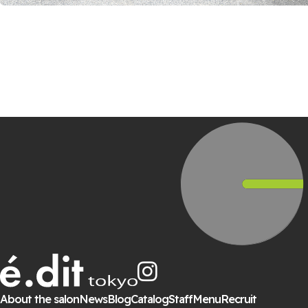
About the salon
News
Blog
Catalog
Staff
Menu
Recruit