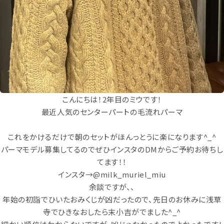
こんにちは！2年目のミウです！
最近人気のセンターパートの毛流れパーマ
これをかけるだけで朝のセットがほんっとうに楽になります
^_^
パーマモデル募集してるのでぜひインスタの
DM
からご予約お待ちし
てます！！
インスタ
→@milk_muriel_miu
余談ですが、、
年始の初詣でひいたおみくじが凶だったので、先日のお休みに浅草
寺でひきなおしたら末小吉がでました
^_^