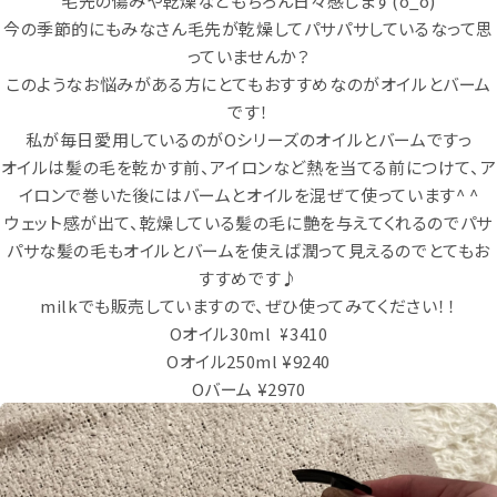
毛先の傷みや乾燥などもちろん日々感じます(o_o)
今の季節的にもみなさん毛先が乾燥してパサパサしているなって思
っていませんか？
このようなお悩みがある方にとてもおすすめなのがオイルとバーム
です！
私が毎日愛用しているのがOシリーズのオイルとバームですっ
オイルは髪の毛を乾かす前、アイロンなど熱を当てる前につけて、ア
イロンで巻いた後にはバームとオイルを混ぜて使っています^ ^
ウェット感が出て、乾燥している髪の毛に艶を与えてくれるのでパサ
パサな髪の毛もオイルとバームを使えば潤って見えるのでとてもお
すすめです♪
milkでも販売していますので、ぜひ使ってみてください！！
Oオイル30ml ¥3410
Oオイル250ml ¥9240
Oバーム ¥2970