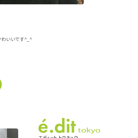
かわいいです
^_^
エディット トウキョウ