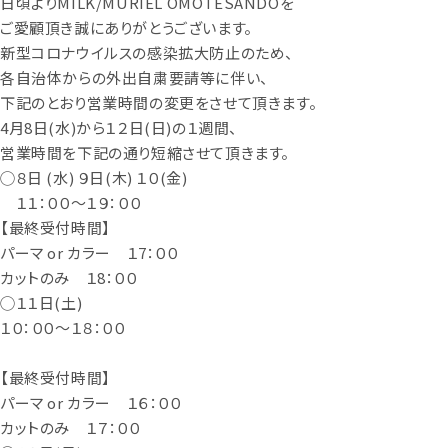
日頃より
MILK/MURIEL OMOTESANDO
を
ご愛顧頂き誠にありがとうございます。
新型コロナウイルスの感染拡大防止のため、
各自治体からの外出自粛要請等に伴い、
下記のとおり営業時間の変更をさせて頂きます。
4
月
8
日
(
水
)
から１２日
(
日
)
の１週間、
営業時間を下記の通り短縮させて頂きます。
◯８日
(
水
)
９日
(
木
)
１０
(
金
)
１１：００〜１９：００
【最終受付時間】
パーマ
or
カラー １
7
：００
カットのみ １
8
：００
◯１１日
(
土
)
１０：００〜１８：００
【最終受付時間】
パーマ
or
カラー １６：００
カットのみ １７：００