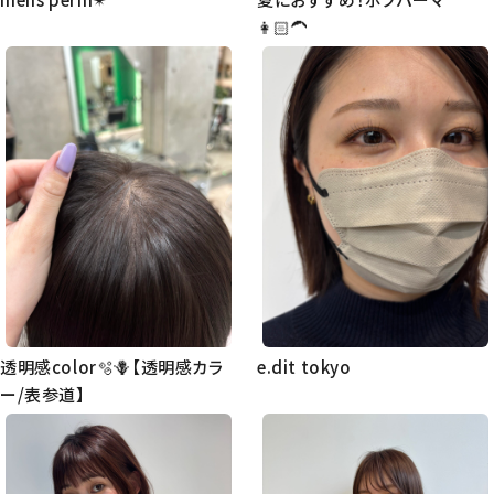
👩🏻‍🦱
透明感color🫧🪻【透明感カラ
e.dit tokyo
ー/表参道】