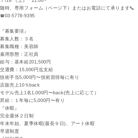
７/18 （土） 21:00~
随時、専用フォーム（ページ下）またはお電話にて承ります📞
☎︎03-5778-9395
『募集要項』
募集人数：３名
募集職種：美容師
雇用形態：正社員
給与：基本給201,500円
交通費：15,000円迄支給
技術手当5,000円〜技術習得毎に有り
店販売上10％back
モデル売上1名1,000円〜back(売上に応じて）
昇給：１年毎に5,000円〜有り
『休暇』
完全週休２日制
年末年始、夏季休暇(最長９日)、アート休暇
早退制度