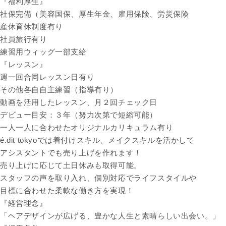
『福利厚生』
社保完備（美容国保、厚生年金、雇用保険、労災保険
産休育休制度有り
社員旅行有り
練習用ウィッグ一部支給
『レッスン』
週一回合同レッスン日有り
その他各自自主練習（指導有り）
動画を活用したレッスン、月２回チェック日
デビュー目安：３年（努力次第で短縮可能）
一人一人に合わせたオリジナルカリキュラム有り
é.dit tokyoでは着付けスキル、メイクスキルを活かして
アシスタントでも売り上げを作れます！
売り上げに応じて土日休みも取得可能。
スタッフの声を取り入れ、個別対応でライフスタイルや
目標に合わせた柔軟な働き方を実現！
『経営理念』
「ヘアデザインが広げる、豊かな人生と素晴らしい出会い。」